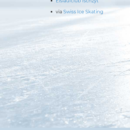
Eislaufclub Ischzyt
via
Swiss Ice Skating