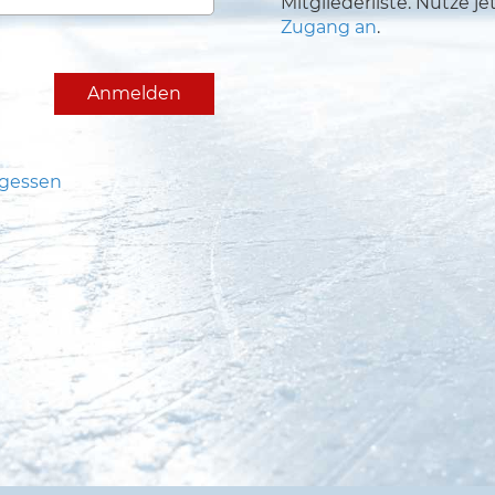
Mitgliederliste. Nutze je
Zugang an
.
rgessen