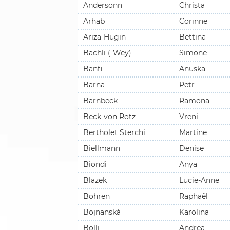
Andersonn
Christa
Arhab
Corinne
Ariza-Hügin
Bettina
Bächli (-Wey)
Simone
Banfi
Anuska
Barna
Petr
Barnbeck
Ramona
Beck-von Rotz
Vreni
Bertholet Sterchi
Martine
Biellmann
Denise
Biondi
Anya
Blazek
Lucie-Anne
Bohren
Raphaêl
Bojnanskà
Karolina
Bolli
Andrea