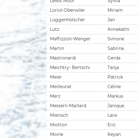
Lewis Moor
Sylvia
Loriol-Oberwiler
Miriam
Lüggenhölscher
Jan
Lutz
Annekäthi
Maffizzioli-Wenger
Simone
Martin
Sabrina
Mastronardi
Gerda
Meichtry- Bertschi
Tanja
Meier
Patrick
Meilleurat
Céline
Merz
Markus
Messerli-Maillard
Janique
Mierisch
Lara
Miotton
Eric
Moine
Keyan