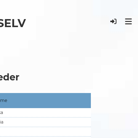
 SELV
eder
ame
ka
ia