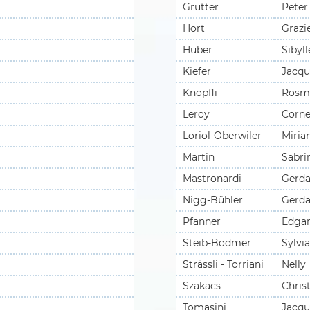
Grütter
Peter
Hort
Grazie
Huber
Sibyll
Kiefer
Jacqu
Knöpfli
Rosm
Leroy
Corne
Loriol-Oberwiler
Miri
Martin
Sabri
Mastronardi
Gerd
Nigg-Bühler
Gerd
Pfanner
Edga
Steib-Bodmer
Sylvia
Strässli - Torriani
Nelly
Szakacs
Chris
Tomasini
Jacqu