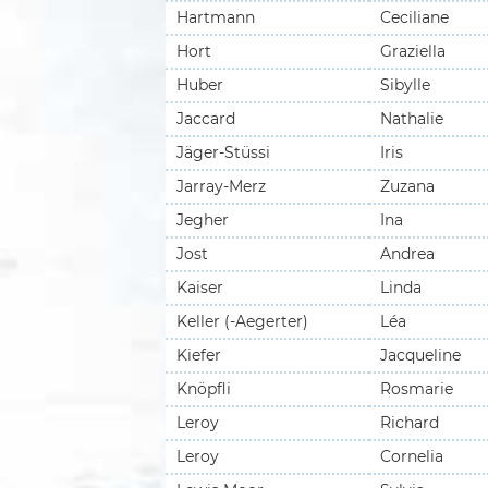
Hartmann
Ceciliane
Hort
Graziella
Huber
Sibylle
Jaccard
Nathalie
Jäger-Stüssi
Iris
Jarray-Merz
Zuzana
Jegher
Ina
Jost
Andrea
Kaiser
Linda
Keller (-Aegerter)
Léa
Kiefer
Jacqueline
Knöpfli
Rosmarie
Leroy
Richard
Leroy
Cornelia