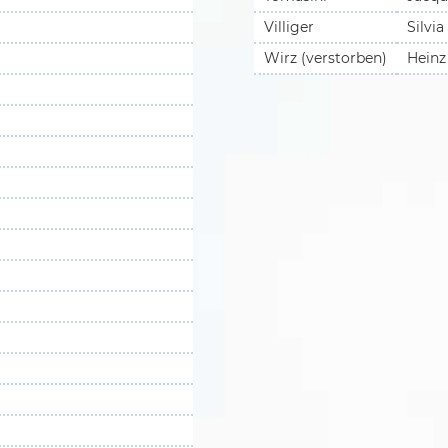
Villiger
Silvia
Wirz (verstorben)
Heinz