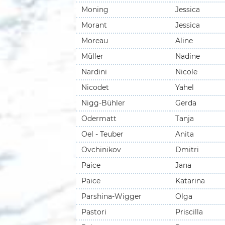
Moning
Jessica
Morant
Jessica
Moreau
Aline
Müller
Nadine
Nardini
Nicole
Nicodet
Yahel
Nigg-Bühler
Gerda
Odermatt
Tanja
Oel - Teuber
Anita
Ovchinikov
Dmitri
Paice
Jana
Paice
Katarina
Parshina-Wigger
Olga
Pastori
Priscilla