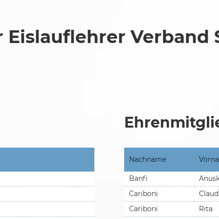
 Eislauflehrer Verband
Ehrenmitgli
Nachname
Vorn
Banfi
Anus
Cariboni
Claud
Cariboni
Rita