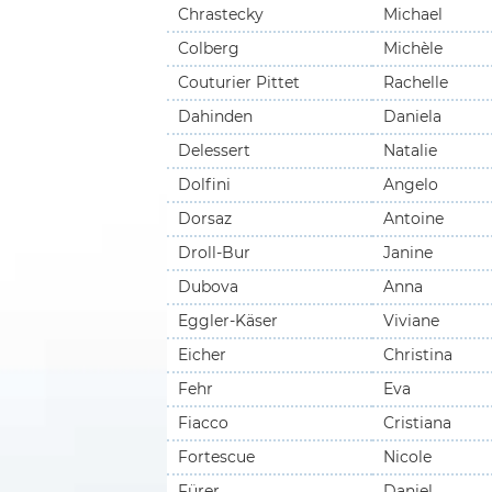
Chrastecky
Michael
Colberg
Michèle
Couturier Pittet
Rachelle
Dahinden
Daniela
Delessert
Natalie
Dolfini
Angelo
Dorsaz
Antoine
Droll-Bur
Janine
Dubova
Anna
Eggler-Käser
Viviane
Eicher
Christina
Fehr
Eva
Fiacco
Cristiana
Fortescue
Nicole
Fürer
Daniel