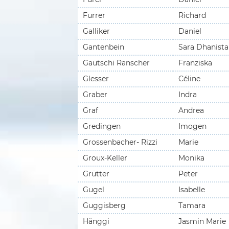
Furrer
Richard
Galliker
Daniel
Gantenbein
Sara Dhanista
Gautschi Ranscher
Franziska
Glesser
Céline
Graber
Indra
Graf
Andrea
Gredingen
Imogen
Grossenbacher- Rizzi
Marie
Groux-Keller
Monika
Grütter
Peter
Gugel
Isabelle
Guggisberg
Tamara
Hänggi
Jasmin Marie