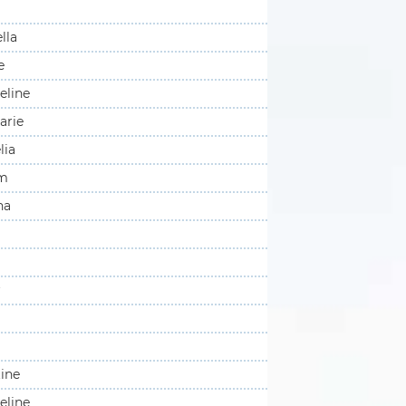
lla
e
eline
arie
lia
am
na
a
a
r
tine
eline