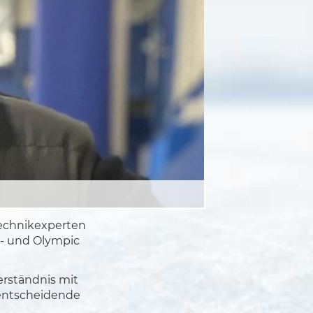
Technikexperten
d- und Olympic
erständnis mit
 entscheidende