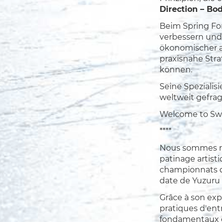
Direction – B
Beim Spring For
verbessern und 
ökonomischer a
praxisnahe Stra
können.
Seine Speziali
weltweit gefrag
Welcome to Swit
****
Nous sommes rav
patinage artist
championnats d
date de Yuzuru
Grâce à son exp
pratiques d'ent
fondamentaux q