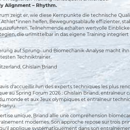
ody Alignment – Rhythm.
um zeigt er, wie diese Kernpunkte die technische Quali
Athlet*innen helfen, Bewegungsabläufe effizienter, sta
uszuführen. Teilnehmende erhalten wertvolle Einblick
tegien, die unmittelbar in das eigene Training integrier
sierung auf Sprung- und Biomechanik-Analyse macht ihn
testen Techniktrainer.
zerland, Ghislain Briand
is d'accueillir l'un des experts techniques les plus r
ique au Spring Forum 2026 : Ghislain Briand, entraîneur 
u monde et aux Jeux olympiques et entraîneur techni
 Hanyu.
ertise unique, Briand allie une compréhension bioméca
raînement modernes. Son approche repose sur trois pri
u'il applique systématiquement dans son entraînement