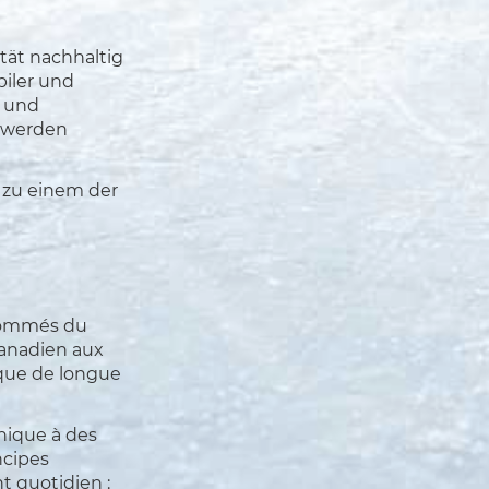
tät nachhaltig
biler und
e und
t werden
 zu einem der
enommés du
canadien aux
que de longue
nique à des
ncipes
 quotidien :