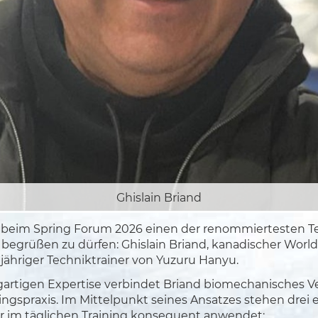
Ghislain Briand
, beim Spring Forum 2026 einen der renommiertesten 
 begrüßen zu dürfen: Ghislain Briand, kanadischer Worl
ähriger Techniktrainer von Yuzuru Hanyu.
igartigen Expertise verbindet Briand biomechanisches V
ingspraxis. Im Mittelpunkt seines Ansatzes stehen drei
 er im täglichen Training konsequent anwendet: